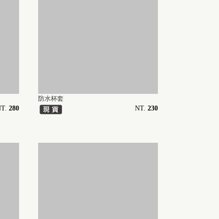
防水杯套
T.
280
NT.
230