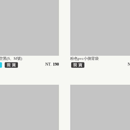
空黑(S、M號)
粉色pvc小側背袋
NT.
190
N