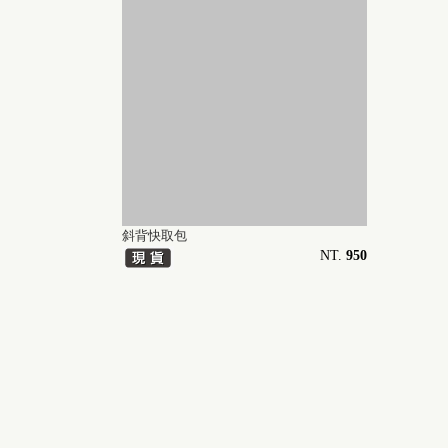
斜背快取包
NT.
950