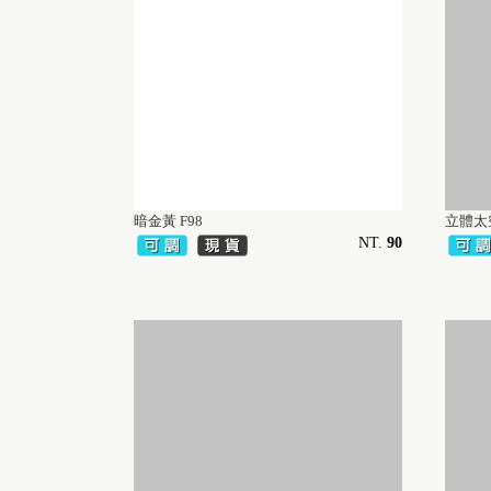
暗金黃 F98
立體太
NT.
90