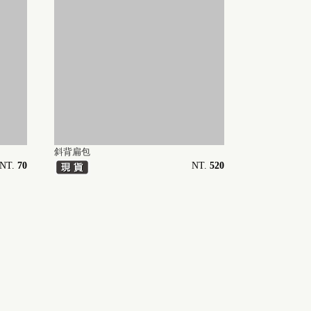
斜背扁包
NT.
70
NT.
520