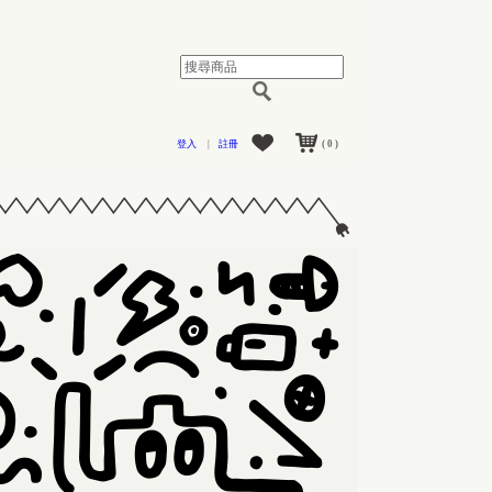
登入
|
註冊
( 0 )