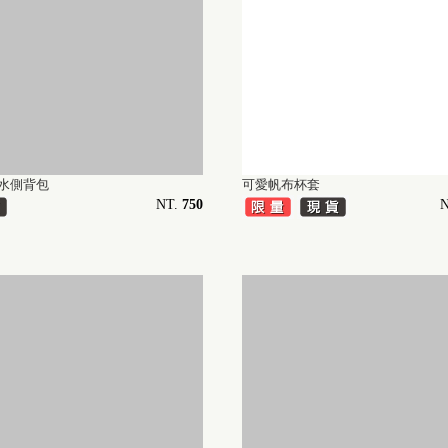
水側背包
可愛帆布杯套
NT.
750
N