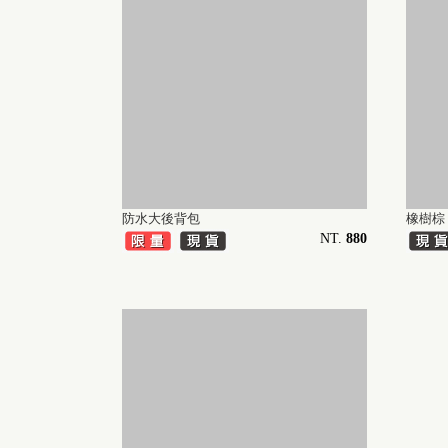
防水大後背包
橡樹棕 
NT.
880