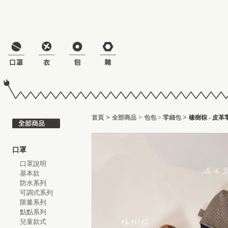
>
>
首頁
全部商品
>
包包
>
零錢包
橡樹棕 - 皮
口罩
口罩說明
基本款
防水系列
可調式系列
限量系列
點點系列
兒童款式