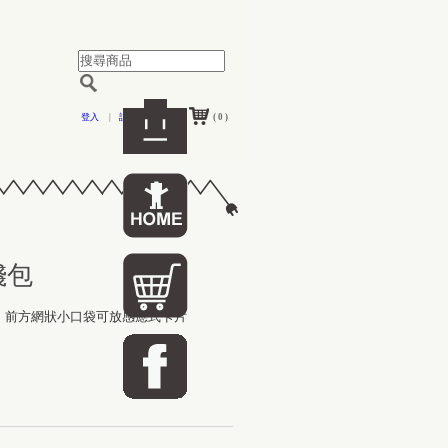
登入
|
註冊
( 0 )
錢包
，前方網狀小口袋可放感應式卡片