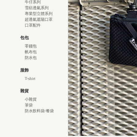
牛仔系列
雪紡透氣系列
專業型立體系列
超透氣遮陽口罩
口罩配件
包包
零錢包
帆布包
防水包
服飾
T-shirt
雜貨
小雜貨
筆袋
防水飲料袋/餐袋