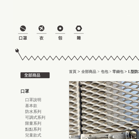
>
>
首頁
全部商品
>
包包
>
零錢包
L型防
口罩
口罩說明
基本款
防水系列
可調式系列
限量系列
點點系列
兒童款式