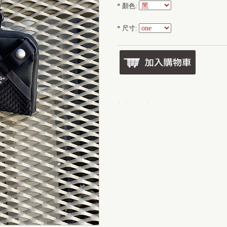
*
顏色:
*
尺寸: