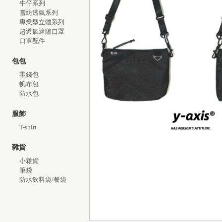
牛仔系列
雪紡透氣系列
專業型立體系列
超透氣遮陽口罩
口罩配件
包包
零錢包
帆布包
防水包
服飾
T-shirt
雜貨
小雜貨
筆袋
防水飲料袋/餐袋