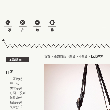
>
>
首頁
全部商品
>
雜貨
>
小雜貨
防水杯套
口罩
口罩說明
基本款
防水系列
可調式系列
限量系列
點點系列
兒童款式