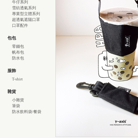
牛仔系列
雪紡透氣系列
專業型立體系列
超透氣遮陽口罩
口罩配件
包包
零錢包
帆布包
防水包
服飾
T-shirt
雜貨
小雜貨
筆袋
防水飲料袋/餐袋